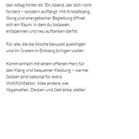
den Alltag hinter dir. Ein Abend, der dich nicht 
fordert – sondern auffängt. Mit Kristallklang, 
Gong und energetischer Begleitung öffnet 
sich ein Raum, in dem du loslassen, 
entspannen und neu auftanken darfst.
Für alle, die die Woche bewusst ausklingen 
und ihr System in Einklang bringen wollen.
Komm einfach mit einem offenen Herz für 
den Klang und bequemer Kleidung – warme 
Socken sind optional für extra 
Wohlfühlfaktor. Alles andere, wie 
Yogamatten, Decken und Getränke, stellen 
wir vor Ort für dich bereit.
Diese Veranstaltung teilen