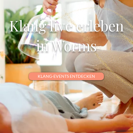
Klang live erleben
in Worms
KLANG-EVENTS ENTDECKEN