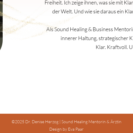
Freiheit. Ich zeige ihnen, was sie mit K
der Welt. Und wie sie daraus ein Kla
Als Sound Healing & Business Mentorin
innerer Haltung, strategischer 
Klar. Kraftvoll. 
Datenschutz
Impressum
AGB Shop
©2025 Dr. Denise Herzog | Sound Healing Mentorin & Ärztin
Design by Eva Paar