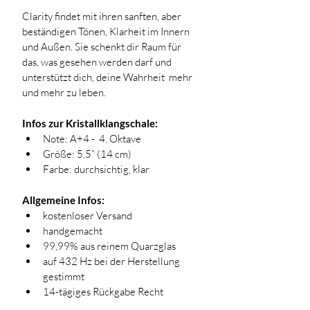
Clarity findet mit ihren sanften, aber 
beständigen Tönen, Klarheit im Innern 
und Außen. Sie schenkt dir Raum für 
das, was gesehen werden darf und 
unterstützt dich, deine Wahrheit  mehr 
und mehr zu leben.
Infos zur Kristallklangschale:
Note: A+4 -  4. Oktave
Größe: 5,5” (14 cm)
Farbe: durchsichtig, klar 
Allgemeine Infos:
kostenloser Versand
handgemacht 
99,99% aus reinem Quarzglas
auf 432 Hz bei der Herstellung 
gestimmt
14-tägiges Rückgabe Recht