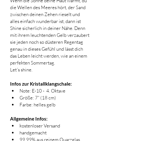
Wenn die Sonne deine Haut wärmt, du 
die Wellen des Meeres hört, der Sand 
zwischen deinen Zehen rieselt und 
alles einfach wunderbar ist, dann ist 
Shine sicherlich in deiner Nähe. Denn 
mit ihrem leuchtenden Gelb verzaubert 
sie jeden noch so düsteren Regentag 
genau in dieses Gefühl und lässt dich 
das Leben leicht werden, wie an einem 
perfekten Sommertag. 
Let´s shine.
Infos zur Kristallklangschale:
Note: E-10 -  4. Oktave
Größe: 7” (18 cm)
Farbe: helles gelb
Allgemeine Infos:
kostenloser Versand
handgemacht 
99,99% aus reinem Quarzglas