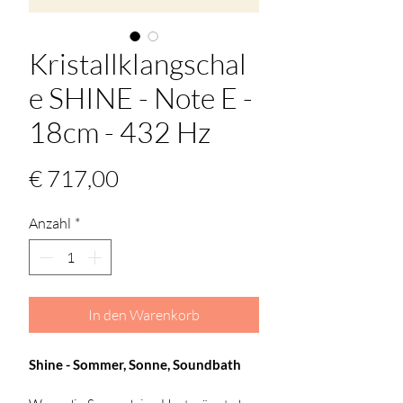
Kristallklangschal
e SHINE - Note E -
18cm - 432 Hz
Preis
€ 717,00
Anzahl
*
In den Warenkorb
Shine - Sommer, Sonne, Soundbath 