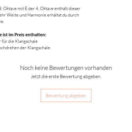
. Oktave mit E der 4. Oktave enthält dieser 
Klangschalen sind 
ehr Weite und Harmonie erhältst du durch 
ve.
Leichte Abweichung
Foto stellen keinen
e ist im Preis enthalten:
Lufteinschlüsse sin
 für die Klangschale
Herstellungsprozes
ochdrehen der Klangschale.
Auch Tonabweichung
Noch keine Bewertungen vorhanden
Hier liegt es unter
Jetzt die erste Bewertung abgeben.
PC und den Lautspr
dringend beim Anh
Bewertung abgeben