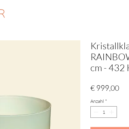
Kristallk
RAINBOW 
cm - 432
Pre
€ 999,00
Anzahl
*