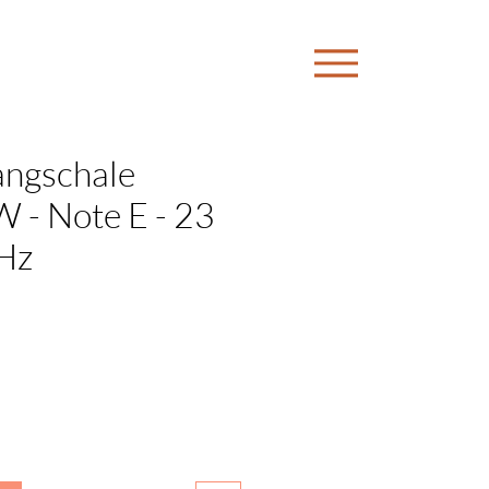
langschale
- Note E - 23
 Hz
is