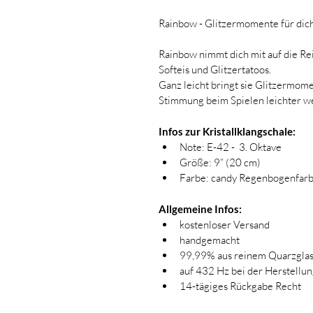
Rainbow - Glitzermomente für dic
Rainbow nimmt dich mit auf die Re
Softeis und Glitzertatoos. 
Ganz leicht bringt sie Glitzermome
Stimmung beim Spielen leichter w
Infos zur Kristallklangschale:
Note: E-42 -  3. Oktave
Größe: 9” (20 cm)
Farbe: candy Regenbogenfar
Allgemeine Infos:
kostenloser Versand
handgemacht 
99,99% aus reinem Quarzgla
auf 432 Hz bei der Herstellu
14-tägiges Rückgabe Recht