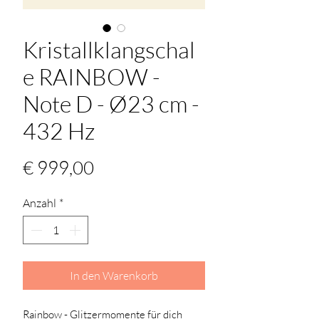
Kristallklangschal
e RAINBOW -
Note D - Ø23 cm -
432 Hz
Preis
€ 999,00
Anzahl
*
In den Warenkorb
Rainbow - Glitzermomente für dich