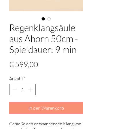
Regenklangsäule
aus Ahorn 50cm -
Spieldauer: 9 min
Preis
€ 599,00
Anzahl
*
In den Warenkorb
Genieße den entspannenden Klang von 