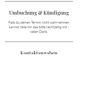
Umbuchung & Kündigung
Falls du deinen Termin nicht wahrnehmen
kannst, teile mir das bitte rechtzeitig mit -
vielen Dank.
Kontaktangaben
info@deniseherzog.de
Große Hohl 13, Obrigheim-Heidesheim,
Germany