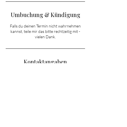
Umbuchung & Kündigung
Falls du deinen Termin nicht wahrnehmen
kannst, teile mir das bitte rechtzeitig mit -
vielen Dank.
Kontaktangaben
info@deniseherzog.de
Große Hohl 13, Obrigheim-Heidesheim,
Germany