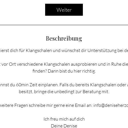
t
d
Weiter
Beschreibung
ierst dich für Klangschalen und wünschst dir Unterstützung bei 
vor Ort verschiedene Klangschalen ausprobieren und in Ruhe die
finden? Dann bist du hier richtig.
nnst du 60min Zeit einplanen. Falls du bereits Klangschalen ode
besitzt, bringe die unbedingt zur Beratung mit.
weitere Fragen schreibe mir gerne eine Email an: info@deniseherz
Ich freu mich auf dich
Deine Denise