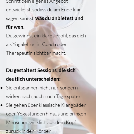
Schritt dein eigenes Angebot
entwickelst, sodass du am Ende klar
sagen kannst,
was du anbietest und
für wen.
Du gewinnst ein klares Profil, das dich
als Yogalehrerin, Coach oder
Therapeutin sichtbar macht.
Du gestaltest Sessions, die sich
deutlich unterscheiden:
Sie entspannen nicht nur, sondern
wirken nach, auch noch Tage später
Sie gehen über klassische Klangbäder
oder Yogastunden hinaus und bringen
Menschen wirklich aus dem Kopf
zurück in den Körper