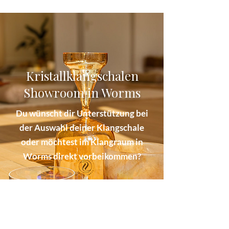
Kristallklangschalen
Showroom in Worms
Du wünscht dir Unterstützung bei
der Auswahl deiner Klangschale
oder möchtest im Klangraum in
Worms direkt vorbeikommen?
Dann buch dir hierfür ganz
entspannt einen Termin.