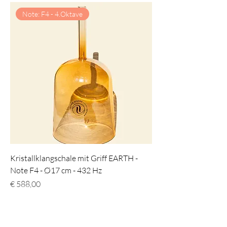
Note: F4 - 4.Oktave
Kristallklangschale mit Griff EARTH -
Note F4 - Ø17 cm - 432 Hz
Preis
€ 588,00